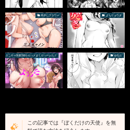
両手にフラワー
よちリョウタ
へようこそ〜深夜2時からハメまくりハーレム！
ゆるた
この記事では『ぼくだけの天使』を無